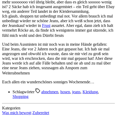
mehr sooooooo viel übrig bleibt, aber dass es gleich sooooo wenig
ist? 2 Säcke hab ich insgesamt ausgemistet – ein Teil geht über Ebay
weg, ein anderer Teil landet in der Kleidersammlung.
Ich glaub, shoppen tut unbedingt mal not. Vor allem brauch ich mal
unbedingt wieder ne schöne Jeans, aber ich weiß schon jetzt, dass
der Jeanskauf wieder in
Frust
ausartet. Aber egal, dann zieh ich halt
vermehrt Röcke an, da finde ich wenigstens immer gut sitzende, ich
fühl mich wohl und den Dürrbi freuts
Und beim Ausmisten ist mir noch was in meine Hände gefallen:
Eine Jeans, die vor 2 Jahren noch gut gepasst hat. Ich hab sie mal
angezogen und obwohl ich wusste, dass sie mir viel zu groß sein
wird, war ich erschrocken, dass die mir mal gepasst hat! Aber diese
Jeans werde ich auf alle Fälle behalten und sie ab und zu mal über
eine neue Jeans ziehen, sozusagen als Ansporn zum
Weiterabnehmen
Euch allen ein wunderschönes sonniges Wochenende…
Schlagwörter
abnehmen
,
hosen
,
jeans
,
Kleidung
,
Shopping
Kategorien
Was mich bewegt
Zubereitet