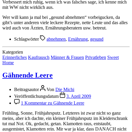
Verbessert mich ruhig, wenn ich was falsches sage, ich kenne mich
mit WW nicht wirklich aus.
Wer will kann ja mal bei „gesund abnehmen“ vorbeigucken, da
gibt’s unter anderen viele leckere Rezepte, nette Leute und das alles
wird auch von Ärzten, Ernährungsberatern usw. betreut.
Schlagwörter
abnehmen
,
Ernährung
,
gesund
Kategorien
Erinnerliches
Kaufrausch
Männer & Frauen
Privatleben
Sweet
Home
Gähnende Leere
Beitragsautor
Von
Die Michi
Veröffentlichungsdatum
3. April 2009
1 Kommentar
zu Gähnende Leere
Frühling, Sonne, Frühjahrsputz. Letzteres ist zwar nicht so ganz
meins, aber ich dachte, ein kleiner Frühjahrsputz im Kleiderschrank
tut mal Not. Ok, gedacht, getan. Klamotten raus, entstaubt,
ausgemistet, Klamotten rein. Mir war ja klar, dass DANACH nicht