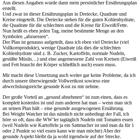
Aus diesen Angaben wurde dann mein persönlicher Ernährungsplan
erstellt.
Und zwar ist dieser Ernährungsplan in Dreiecke, Quadrate und
Kreise eingeteilt. Die Dreiecke stehen für die guten Kohlenhydrate,
die Quadrate für die schlechten und die Kreise für Eiweiß/Fette.
Nun heißt es eben jeden Tag, meine bestimmte Menge an den
Symbolen „abzuessen“.
Der Plan ist genauso aufgeteilt, dass ich eben viel Dreiecke (viel
Vollkornprodukte), wenige Quadrate (da dies die schlechten
Kohlenhydrate sind z. B. Zucker, Kartoffeln, normale Nudeln,
gesüßte Müslis…) und eine angemessene Zahl von Kreisen (Eiweiß
und Fett braucht der Körper schließlich auch) essen muss.
Mir macht diese Umsetzung auch weiter gar keine Probleme, da ich
durch unsere überwiegende Vollwertkost sowieso eine
abwechslungsreiche gesunde Kost zu mir nehme.
Der große Vorteil an „gesund abnehmen“ ist zum einen, dass es
komplett kostenlos ist und zum anderen hat man – wenn man sich
an seinen Plan hält – eine gesunde ausgewogenen Ernährung.
Bei Weight Watcher ist das nämlich nicht unbedingt der Fall, ich
höre so oft, dass die WW’ler tagtäglich Nudeln mit Tomaten essen
(weil Nudeln wie Kartoffeln ja ein Sattmacher ist und man da für 1
oder 2 Punkte so viel essen kann wie man möchte) Aber der
gesunde Aspekt bleibt da ja wohl irgendwie auf der Strecke.