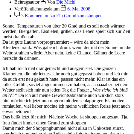
Beitragsautor
Von
Die Michi
Veröffentlichungsdatum
6. Mai 2008
3 Kommentare
zu Ein Grund zum shoppen
Sonne, Temperaturen von über 20 Grad und es soll noch wärmer
werden, Biergarten, Eisdielen, grillen, das Leben spielt sich zur Zeit
meist draußen ab.
Da ist gute Laune vorprogrammiert – wäre da nicht mein
Kleiderschrank. Was gäbe ich drum, wenn der mit der Sonne um die
Wette strahlen würde. Aber nein, keine Chance. Gähnende Leere
herrscht da drinnen.
Ich hab mich mal drangemacht und ausgemistet. Die ganzen
Klamotten, die mir letztes Jahr noch gut gepasst haben und ich mir
da auch erst neu gekauft hatte, passen nicht mehr. Klar ist das ein
tolles Gefühl, soviel abgenommen zu haben, aaaaaaaaaber bei dem
Wetter stellt sich mir nun jeden Tag die Frage:
„Was ziehe ich bloß
an???“
Da ich auf meine Gewichtsabnahme auch wirklich stolz
bin, möchte ich jetzt nun ungern mit den schlapprigen Klamotten
rumlaufen, viel lieber möchte ich meine weiblichen Reize jetzt auch
etwas betonen!
Das heißt jetzt für mich: Nächste Woche ist shoppen angesagt. Tja,
frau findet immer einen Grund zum shoppen
Damit mich der Shoppingbummel nicht allzu in Unkosten stürzt,
werde ich nun meine alten Teile schön fotografieren und dann in