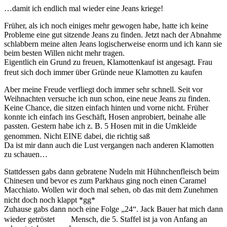
…damit ich endlich mal wieder eine Jeans kriege!
Früher, als ich noch einiges mehr gewogen habe, hatte ich keine
Probleme eine gut sitzende Jeans zu finden. Jetzt nach der Abnahme
schlabbern meine alten Jeans logischerweise enorm und ich kann sie
beim besten Willen nicht mehr tragen.
Eigentlich ein Grund zu freuen, Klamottenkauf ist angesagt. Frau
freut sich doch immer über Gründe neue Klamotten zu kaufen
Aber meine Freude verfliegt doch immer sehr schnell. Seit vor
Weihnachten versuche ich nun schon, eine neue Jeans zu finden.
Keine Chance, die sitzen einfach hinten und vorne nicht. Früher
konnte ich einfach ins Geschäft, Hosen anprobiert, beinahe alle
passten. Gestern habe ich z. B. 5 Hosen mit in die Umkleide
genommen. Nicht EINE dabei, die richtig saß
Da ist mir dann auch die Lust vergangen nach anderen Klamotten
zu schauen…
Stattdessen gabs dann gebratene Nudeln mit Hühnchenfleisch beim
Chinesen und bevor es zum Parkhaus ging noch einen Caramel
Macchiato. Wollen wir doch mal sehen, ob das mit dem Zunehmen
nicht doch noch klappt *gg*
Zuhause gabs dann noch eine Folge „24“. Jack Bauer hat mich dann
wieder getröstet
Mensch, die 5. Staffel ist ja von Anfang an