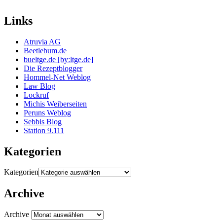
Links
Atruvia AG
Beetlebum.de
bueltge.de [by:ltge.de]
Die Rezeptblogger
Hommel-Net Weblog
Law Blog
Lockruf
Michis Weiberseiten
Peruns Weblog
Sebbis Blog
Station 9.111
Kategorien
Kategorien
Archive
Archive