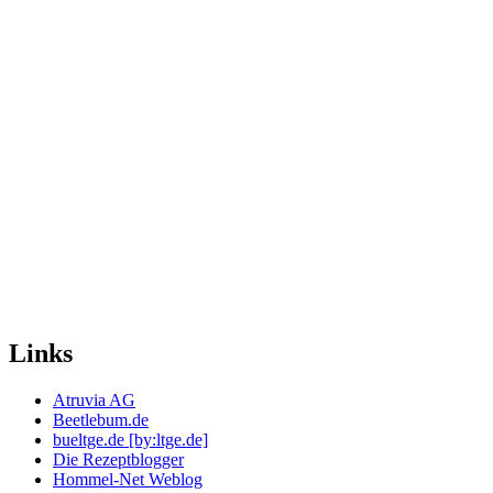
Links
Atruvia AG
Beetlebum.de
bueltge.de [by:ltge.de]
Die Rezeptblogger
Hommel-Net Weblog