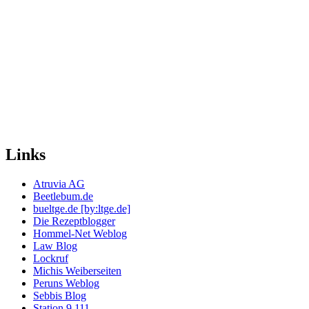
Links
Atruvia AG
Beetlebum.de
bueltge.de [by:ltge.de]
Die Rezeptblogger
Hommel-Net Weblog
Law Blog
Lockruf
Michis Weiberseiten
Peruns Weblog
Sebbis Blog
Station 9.111