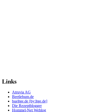
Links
Atruvia AG
Beetlebum.de
bueltge.de [by:ltge.de]
Die Rezeptblogger
Hommel-Net Weblog