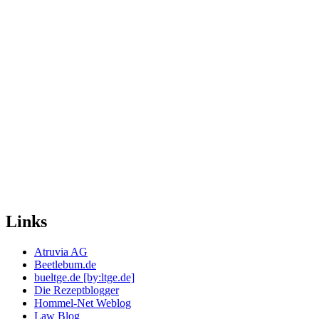
Links
Atruvia AG
Beetlebum.de
bueltge.de [by:ltge.de]
Die Rezeptblogger
Hommel-Net Weblog
Law Blog