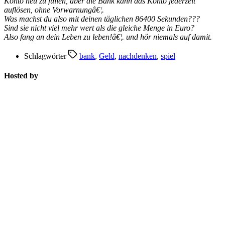
Konto neu zu füllen, aber die Bank kann das Konto jederzeit
auflösen, ohne Vorwarnungâ€¦.
Was machst du also mit deinen täglichen 86400 Sekunden???
Sind sie nicht viel mehr wert als die gleiche Menge in Euro?
Also fang an dein Leben zu leben!â€¦. und hör niemals auf damit.
Schlagwörter
bank
,
Geld
,
nachdenken
,
spiel
Hosted by