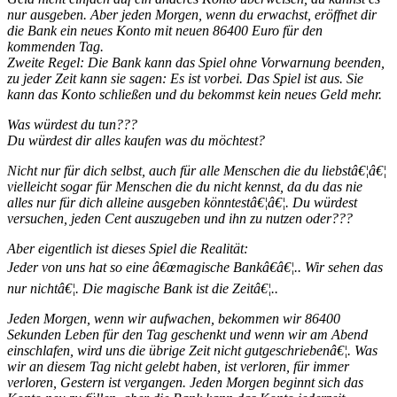
nur ausgeben. Aber jeden Morgen, wenn du erwachst, eröffnet dir
die Bank ein neues Konto mit neuen 86400 Euro für den
kommenden Tag.
Zweite Regel: Die Bank kann das Spiel ohne Vorwarnung beenden,
zu jeder Zeit kann sie sagen: Es ist vorbei. Das Spiel ist aus. Sie
kann das Konto schließen und du bekommst kein neues Geld mehr.
Was würdest du tun???
Du würdest dir alles kaufen was du möchtest?
Nicht nur für dich selbst, auch für alle Menschen die du liebstâ€¦â€¦
vielleicht sogar für Menschen die du nicht kennst, da du das nie
alles nur für dich alleine ausgeben könntestâ€¦â€¦. Du würdest
versuchen, jeden Cent auszugeben und ihn zu nutzen oder???
Aber eigentlich ist dieses Spiel die Realität:
Jeder von uns hat so eine â€œmagische Bankâ€â€¦.. Wir sehen das
nur nichtâ€¦. Die magische Bank ist die Zeitâ€¦..
Jeden Morgen, wenn wir aufwachen, bekommen wir 86400
Sekunden Leben für den Tag geschenkt und wenn wir am Abend
einschlafen, wird uns die übrige Zeit nicht gutgeschriebenâ€¦. Was
wir an diesem Tag nicht gelebt haben, ist verloren, für immer
verloren, Gestern ist vergangen. Jeden Morgen beginnt sich das