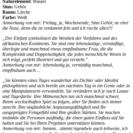
Naturelement:
Wasser
Sinn:
Gehör
Baum:
Lärche
Farbe:
Weiß
Anmerkung von mir: Freitag, ja, Wochenende; Sinn Gehör, ne eher
die Nase, denn die ist verdammt fein und ich rieche alles!!!
„Der Elefant symbolisiert die Weisheit der Vorfahren und des
afrikanischen Kontinents. Sie sind eine lebenslustige, vernünftige,
überlegte und manchmal etwas empfindsame Frau, die die
Komplexität und Doppelseitigkeit, die jedes menschliche Wesen in
sich trägt, perfekt illustriert und gut versteht.”
Anmerkung von mir: lebenslustig ja, vernünftig manchmal,
empfindsam auch…
„Sie könnten eines Tages wunderbar als Dichter oder Idealist
philosphieren und sich bereits am nächsten Tag in ein Genie oder in
eine Manipulateurin verwandeln. Sie verändern sich je nach Laune
und Tagesfarbe. Ihre Mitmenschen tun sich manchmal schwer,
Ihrem wechselhaften Spiel zu folgen, aber Sie finden sich immer
zurecht. Ihre unglaubliche Anpassungsfähigkeit und Ihr
ausgeprägtes Feingefühl sind Ihre großen Stärken. Sie machen
instinktiv die Personen ausfindig, die einen guten Einfluss auf Sie
haben und Sie bei Ihren Projekten unterstützen können.
Anmerkung von mir: hmmm…stimmt irgendwie auch teilweise, ich