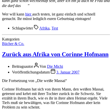
kann ganz schön wechselhaft sein, aber ich bin ja auch ne Frau und
die darf das
”
Wer will kann
hier
auch testen, ist ganz einfach und schnell
gemacht. Ihr müsst lediglich euren Geburtstag eintragen!
Schlagwörter
Afrika
,
Test
Kategorien
Bücher & Co.
Zurück aus Afrika von Corinne Hofmann
Beitragsautor
Von
Die Michi
Veröffentlichungsdatum
3. Januar 2007
Die Fortsetzung von „Die weiße Massai“
Corinne Hofmann hat sich von ihrem Mann, den weißen Massai,
getrennt und kehrt mit ihrer Tochter zurück in die Schweiz. Sie
erzählt in ihrem Buch, wie es ihr in ihrer alten Heimat ergeht. Viele
Tiefs muß sie bewältigen, was für Corinne Hofmann aber kein
Problem zu sein scheint.