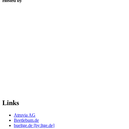
Hosted by
Links
Atruvia AG
Beetlebum.de
bueltge.de [by:ltge.de]