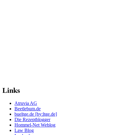
Links
Atruvia AG
Beetlebum.de
bueltge.de [by:ltge.de]
Die Rezeptblogger
Hommel-Net Weblog
Law Blog